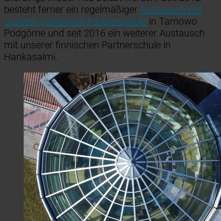
besteht ferner ein regelmäßiger
Austausch mit
unserer polnischen Partnerschule
in Tarnowo
Podgórne und seit 2016 ein weiterer Austausch
mit unserer finnischen Partnerschule in
Hankasalmi.