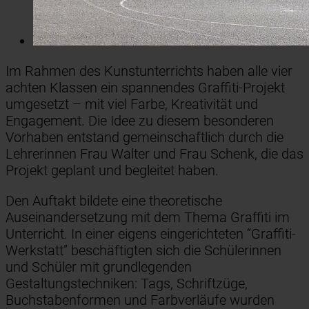
Im Rahmen des Kunstunterrichts haben alle vier
achten Klassen ein spannendes Graffiti-Projekt
umgesetzt – mit viel Farbe, Kreativität und
Engagement. Die Idee zu diesem besonderen
Vorhaben entstand gemeinschaftlich durch die
Lehrerinnen Frau Walter und Frau Schenk, die das
Projekt geplant und begleitet haben.
Den Auftakt bildete eine theoretische
Auseinandersetzung mit dem Thema Graffiti im
Unterricht. In einer eigens eingerichteten “Graffiti-
Werkstatt” beschäftigten sich die Schülerinnen
und Schüler mit grundlegenden
Gestaltungstechniken: Tags, Schriftzüge,
Buchstabenformen und Farbverläufe wurden