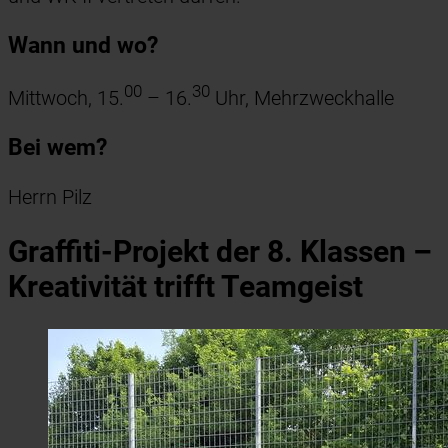
Wann und wo?
00
30
Mittwoch, 15.
– 16.
Uhr, Mehrzweckhalle
Bei wem?
Herrn Pilz
Graffiti-Projekt der 8. Klassen –
Kreativität trifft Teamgeist