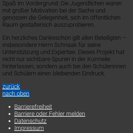
Spaß im Vordergrund: Die Jugendlichen waren
mit großer Motivation bei der Sache und
genossen die Gelegenheit, sich im öffentlichen
Raum gestalterisch auszuprobieren.
Ein herzliches Dankeschön gilt allen Beteiligten –
insbesondere Herrn Schnaak für seine
Unterstützung und Expertise. Dieses Projekt hat
nicht nur sichtbare Spuren in der Kurmeile
hinterlassen, sondern auch bei den Schülerinnen
und Schülern einen bleibenden Eindruck.
zurück
nach oben
Barrierefreiheit
Barriere oder Fehler melden
Datenschutz
Impressum